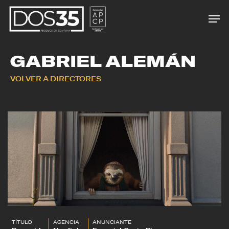
Skip
Men
to
main
content
GABRIEL ALEMÁN
VOLVER A DIRECTORES
TÍTULO
AGENCIA
ANUNCIANTE